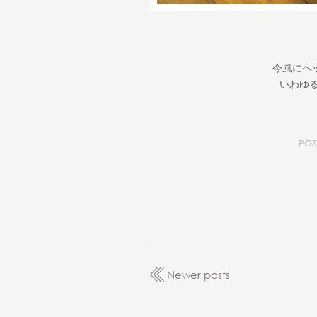
今風にヘ
いわゆる「
PO
Newer posts