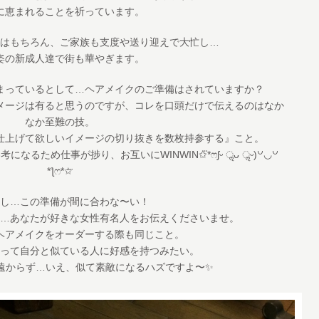
に恵まれることを祈っています。
はもちろん、ご家族も支度や送り迎えで大忙し…
姿の新成人達で街も華やぎます。
まっているとして…ヘアメイクのご準備はされていますか？
メージは有ると思うのですが、コレを口頭だけで伝えるのはなか
なか至難の技。
仕上げて欲しいイメージの切り抜きを数枚持参する』こと。
るため仕事が捗り、お互いにWINWIN✩⃛*ෆʃᵕ ॢᴗ ॢᵕ)꒡◡꒡
*ƪෆ*✩⃛
し…この準備が間に合わな〜い！
…あなたが好きな女性有名人をお伝えくださいませ。
ヘアメイクをオーダーする際も同じこと。
って自分と似ている人に好感を持つみたい。
遠からず…いえ、似て素敵になるハズですよ〜✨