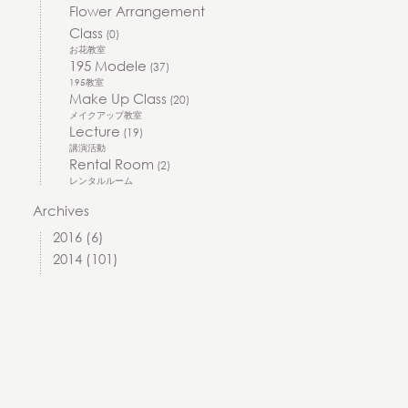
Flower Arrangement
Class
(0)
お花教室
195 Modele
(37)
195教室
Make Up Class
(20)
メイクアップ教室
Lecture
(19)
講演活動
Rental Room
(2)
レンタルルーム
Archives
2016
(6)
2014
(101)