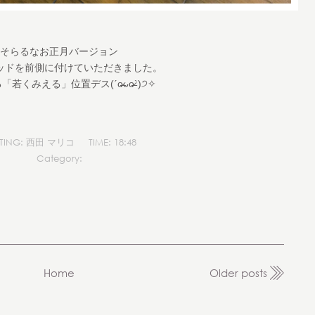
そらるなお正月バージョン
ッドを前側に付けていただきました。
若くみえる」位置デス(ˊo̶̶̷ᴗo̶̶̷`)੭✧
STING: 西田 マリコ
TIME: 18:48
Category:
Home
Older posts